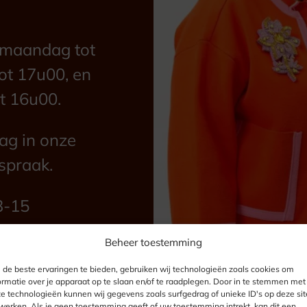
n maandag tot
ot 17u00, en
t 16u00.
g in onze
spraak.
3-15
Beheer toestemming
de beste ervaringen te bieden, gebruiken wij technologieën zoals cookies om
ormatie over je apparaat op te slaan en/of te raadplegen. Door in te stemmen met
e technologieën kunnen wij gegevens zoals surfgedrag of unieke ID's op deze sit
werken. Als je geen toestemming geeft of uw toestemming intrekt, kan dit een