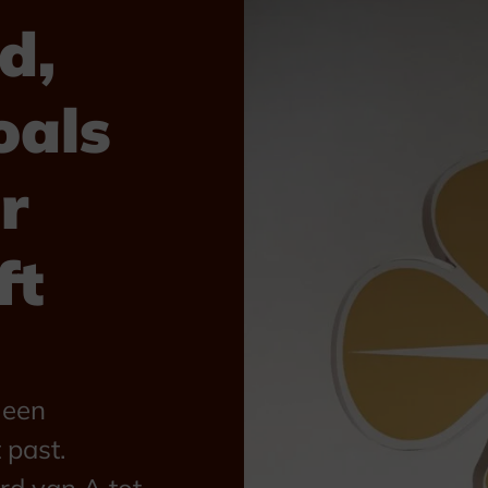
d,
oals
r
ft
 een
 past.
d van A tot