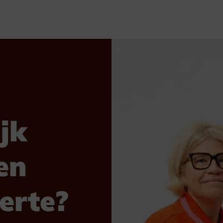
jk
en
ferte?