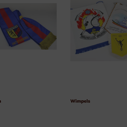
Plexi Naamplaten
Aluminium Naamplaten
Modulaire Naamplaten
Kunststof Naamplaten
n
Wimpels