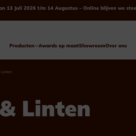
an 13 Juli 2026 t/m 14 Augustus – Online blijven we ste
Producten
Awards op maat
Showroom
Over ons
 Linten
& Linten
Awards
Glas & Kristal