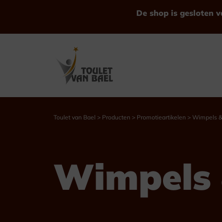
De shop is gesloten v
Toulet van Bael
>
Producten
>
Promotieartikelen
>
Wimpels &
Bekijk alle Producten
Wimpels 
Trofeeën
Bekers