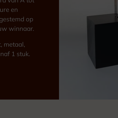
vure en
fgestemd op
uw winnaar.
t, metaal,
naf 1 stuk.