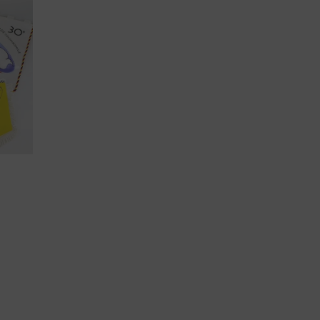
Leopold II-Orde
Arbeidseretekens
Burgerlijke Eretekens
Militaire Eretekens
Eretekens voor Brandweer
Eretekens op maat
Verpakking