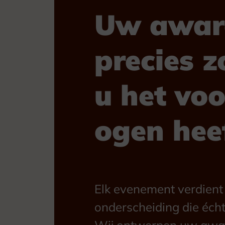
Uw awar
precies z
u het voo
ogen hee
Elk evenement verdient
onderscheiding die écht
Wij ontwerpen uw awar