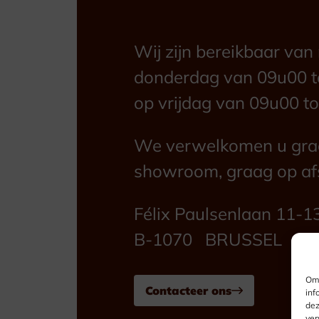
Wij zijn bereikbaar va
donderdag van 09u00 t
op vrijdag van 09u00 to
We verwelkomen u graa
showroom, graag op af
Félix Paulsenlaan 11-1
B-1070 BRUSSEL
Om 
Contacteer ons
inf
dez
ver