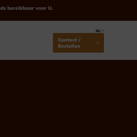
eds bereikbaar voor U.
NL
Contact /
Bestellen
Medailles
Standaard