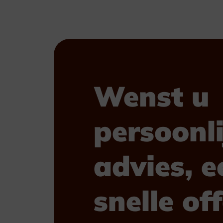
Golf & Tennis
Paardensport
Duivensport
Wenst u
Kaders & Schalen
persoonli
advies, e
snelle of