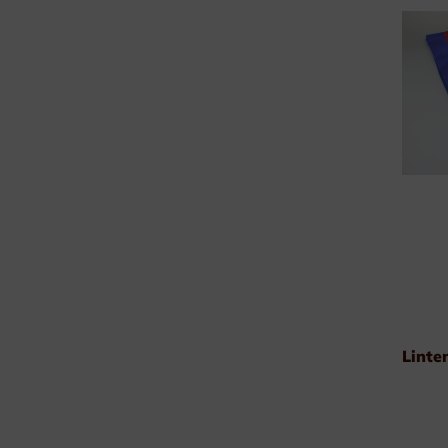
Wimpels & Linten
Emblemen
Manchetteknopen-Dasspelden
Borstzakhangers
Specials
Linte
Voetbal