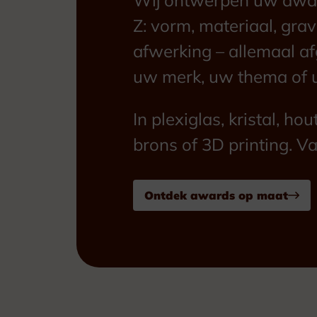
Z: vorm, materiaal, gra
afwerking – allemaal a
uw merk, uw thema of 
In plexiglas, kristal, hou
brons of 3D printing. Va
Ontdek awards op maat