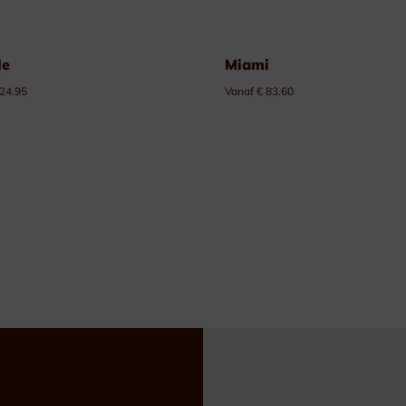
le
Miami
 24.95
Vanaf € 83.60