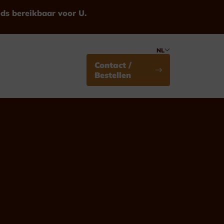
eds bereikbaar voor U.
NL
Contact /
Bestellen
Medailles
Standaard