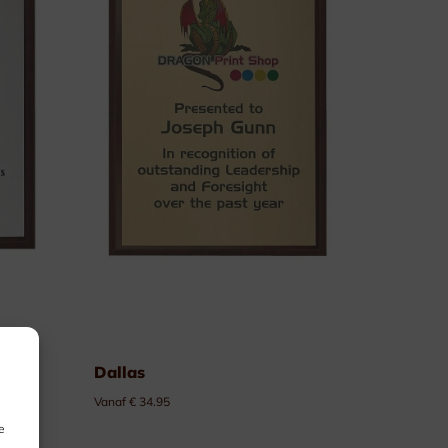
Dallas
Vanaf € 34.95
e