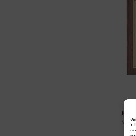
Kans
Om 
Vanaf €
inf
dez
ver