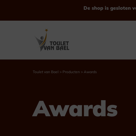
De shop is gesloten v
Toulet van Bael
>
Producten
>
Awards
Bekijk alle Producten
Awards
Trofeeën
Bekers