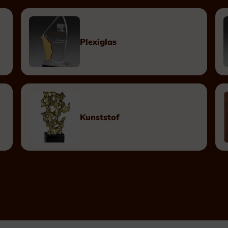
Plexiglas
Hout
Plexiglas
Metaal
Kunststof
Plaketten
Tombstones
Kunststof
Naamplaten
Messing Naamplaten
Bronzen Naamplaten
Inox Naamplaten