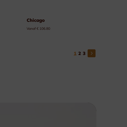
Chicago
Vanaf € 106.80
1
2
3