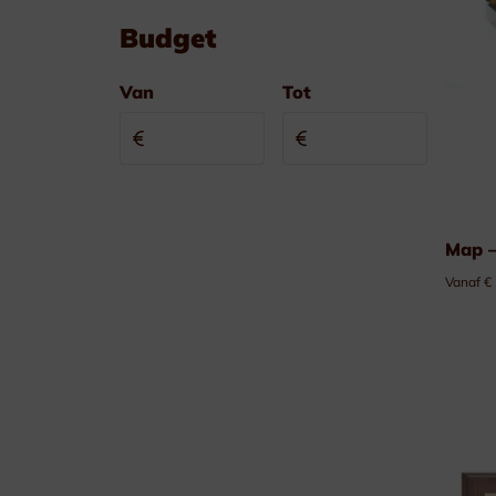
Budget
Golf & Tennis
Van
Tot
Paardensport
Duivensport
Kaders & Schalen
Map –
Vanaf €