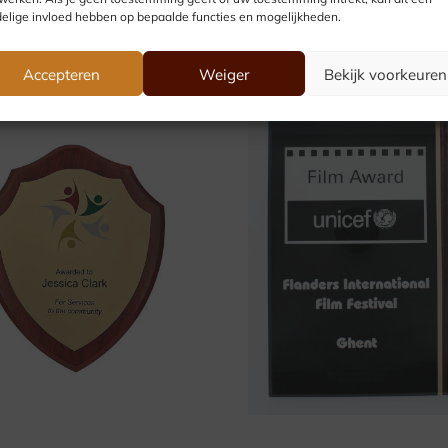
elige invloed hebben op bepaalde functies en mogelijkheden.
Accepteren
Weiger
Bekijk voorkeuren