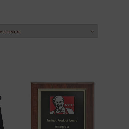
Leopold II-Orde
Arbeidseretekens
Burgerlijke Eretekens
Militaire Eretekens
Eretekens voor Brandweer
Eretekens op maat
Verpakking