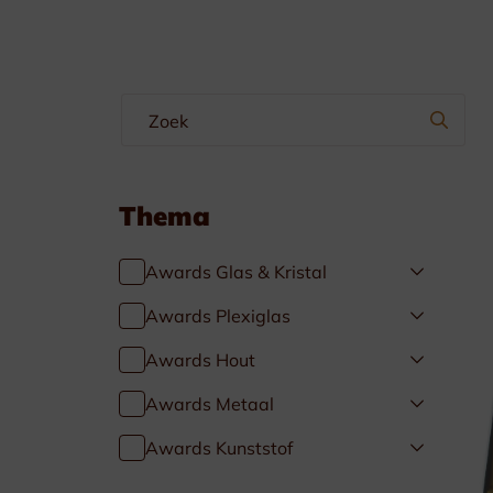
Wimpels & Linten
Emblemen
Manchetteknopen-Dasspelden
Borstzakhangers
Thema
Awards Glas & Kristal
Awards Plexiglas
Awards Hout
Specials
Awards Metaal
Awards Kunststof
Voetbal