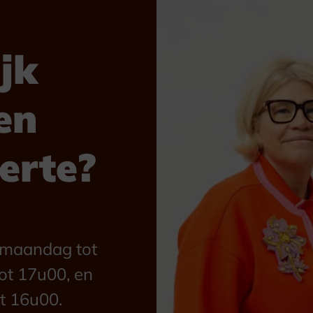
jk
en
ferte?
n maandag tot
ot 17u00, en
t 16u00.