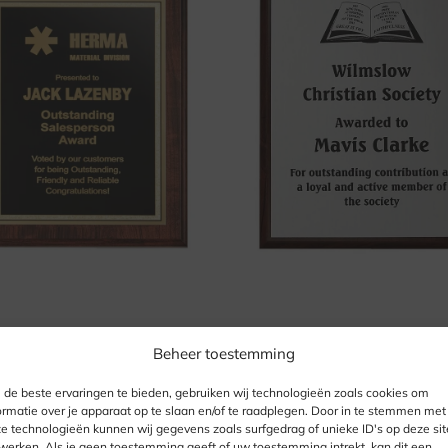
Beheer toestemming
as
Detroit
de beste ervaringen te bieden, gebruiken wij technologieën zoals cookies om
 44.95
Vanaf € 34.95
ormatie over je apparaat op te slaan en/of te raadplegen. Door in te stemmen met
e technologieën kunnen wij gegevens zoals surfgedrag of unieke ID's op deze sit
werken. Als je geen toestemming geeft of uw toestemming intrekt, kan dit een