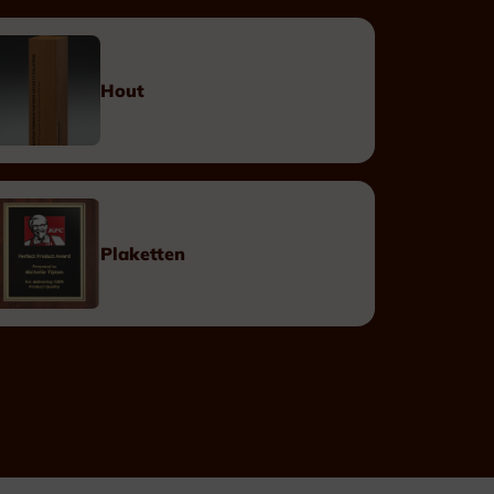
Op maat
Linten
Hout
Doosjes
Plaketten
Eretekens
Leopoldsorde Burgerlijk
Leopoldsorde Militair
Kroonorde