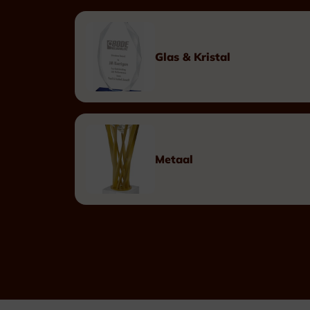
Multisporten
Voetbal
Glas & Kristal
Golf & Tennis
Paardensport
Duivensport
Kaders & Schalen
Metaal
Promotieartikelen
Pins
Gifts
Naambadges