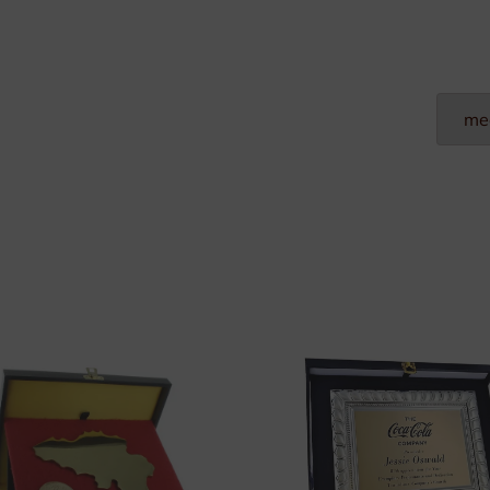
Plexi Naamplaten
Aluminium Naamplaten
Modulaire Naamplaten
Kunststof Naamplaten