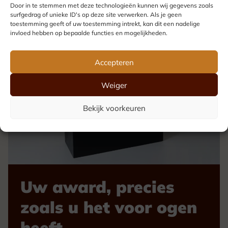
Door in te stemmen met deze technologieën kunnen wij gegevens zoals
surfgedrag of unieke ID's op deze site verwerken. Als je geen
toestemming geeft of uw toestemming intrekt, kan dit een nadelige
invloed hebben op bepaalde functies en mogelijkheden.
Accepteren
Weiger
Bekijk voorkeuren
Uw award, precies
zoals u het voor ogen
heeft