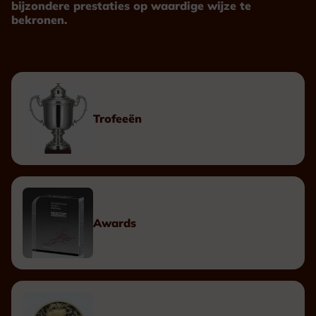
bijzondere prestaties op waardige wijze te
bekronen.
Trofeeën
Awards