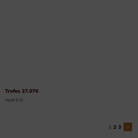
Trofee 27.070
Vanaf € 52
1
2
3