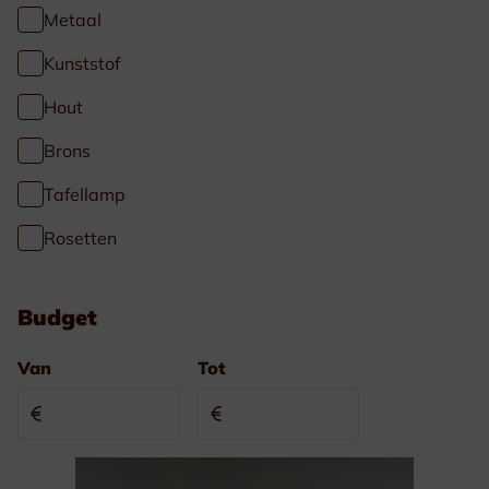
Metaal
Kunststof
Hout
Brons
Tafellamp
Rosetten
Budget
Van
Tot