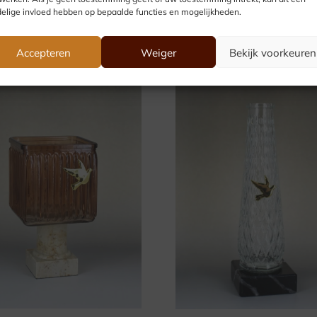
elige invloed hebben op bepaalde functies en mogelijkheden.
Accepteren
Weiger
Bekijk voorkeuren