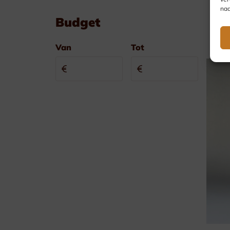
nad
Budget
Van
Tot