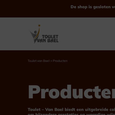
Ga
De shop is gesloten v
naar
de
inhoud
Toulet van Bael
>
Producten
Bekijk alle Producten
Producte
Trofeeën
Bekers
Toulet – Van Bael biedt een uitgebreide c
om bijzondere prestaties op waardige wijz