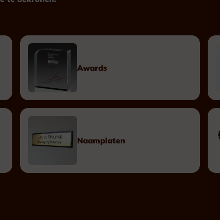
Plexiglas
Hout
Metaal
Kunststof
Awards
Plaketten
Tombstones
Naamplaten
Naamplaten
Messing Naamplaten
Bronzen Naamplaten
Inox Naamplaten