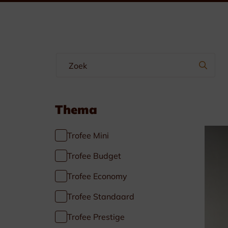
Wimpels & Linten
Emblemen
Manchetteknopen-Dasspelden
Borstzakhangers
Thema
Trofee Mini
Trofee Budget
Trofee Economy
Specials
Trofee Standaard
Voetbal
Trofee Prestige