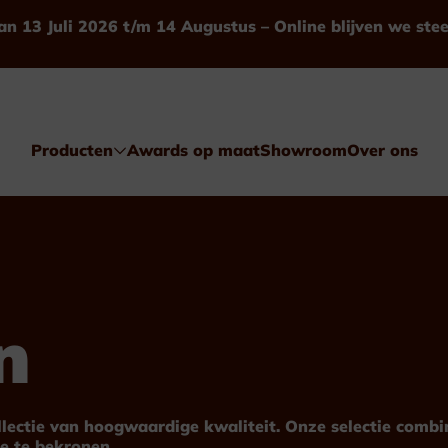
an 13 Juli 2026 t/m 14 Augustus – Online blijven we ste
Producten
Awards op maat
Showroom
Over ons
n
Awards
Glas & Kristal
ollectie van hoogwaardige kwaliteit. Onze selectie comb
e te bekronen.