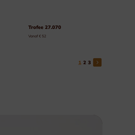
Trofee 27.070
Vanaf € 52
1
2
3