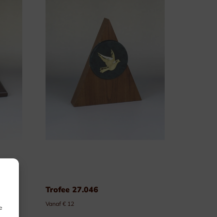
Trofee 27.046
Vanaf € 12
e