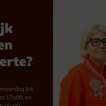
jk
en
ferte?
n maandag tot
ot 17u00, en
t 16u00.