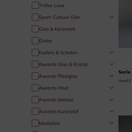
Trofee Luxe
Golf & Tennis
Sport-Cultuur-Dier
Paardensport
Glas & Keramiek
Globe
Duivensport
Kaders & Schalen
Kaders & Schalen
Awards Glas & Kristal
Serie
Awards Plexiglas
Vanaf €
Awards Hout
Awards Metaal
Awards Kunststof
Medailles