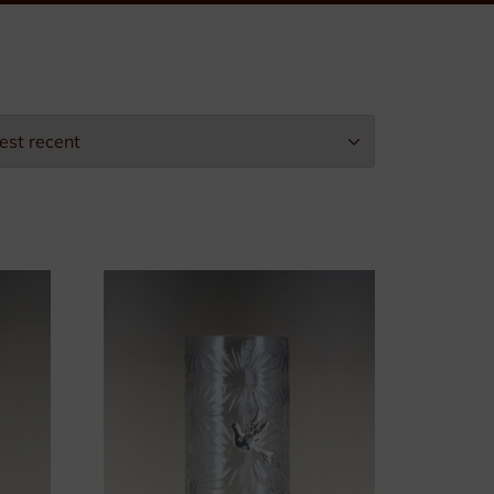
Leopold II-Orde
Arbeidseretekens
Burgerlijke Eretekens
Militaire Eretekens
Eretekens voor Brandweer
Eretekens op maat
Verpakking