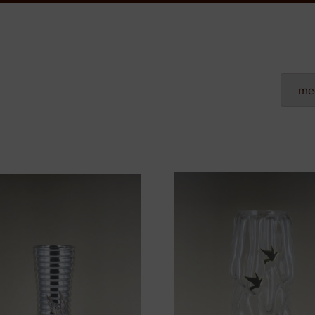
Plexi Naamplaten
Aluminium Naamplaten
Modulaire Naamplaten
Kunststof Naamplaten