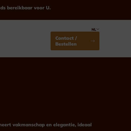
eds bereikbaar voor U.
NL
Contact /
Bestellen
Medailles
Standaard
ineert vakmanschap en elegantie, ideaal