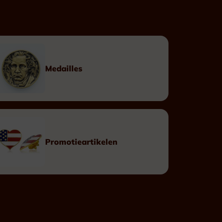
Op maat
Linten
Doosjes
Medailles
Eretekens
Promotieartikelen
Leopoldsorde Burgerlijk
Leopoldsorde Militair
Kroonorde