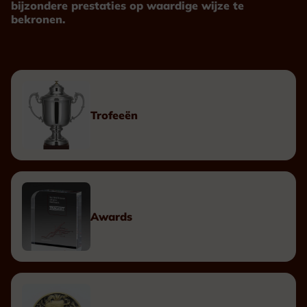
bijzondere prestaties op waardige wijze te
bekronen.
Trofeeën
Awards