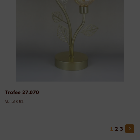
Trofee 27.070
Vanaf € 52
1
2
3