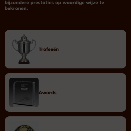
bijzondere prestaties op waardige wijze te
bekronen.
Trofeeën
Awards