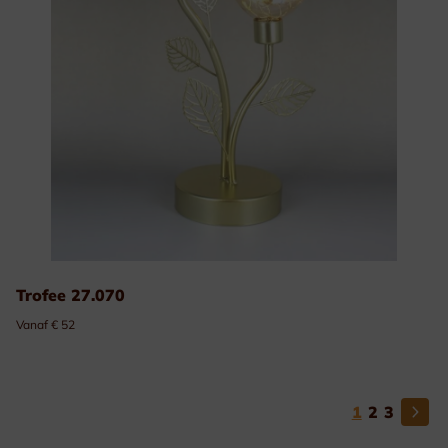
Trofee 27.070
Vanaf € 52
1
2
3