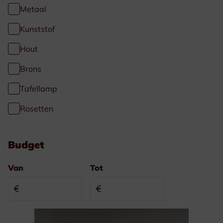
Metaal
Kunststof
Hout
Brons
Tafellamp
Rosetten
Budget
Van
Tot