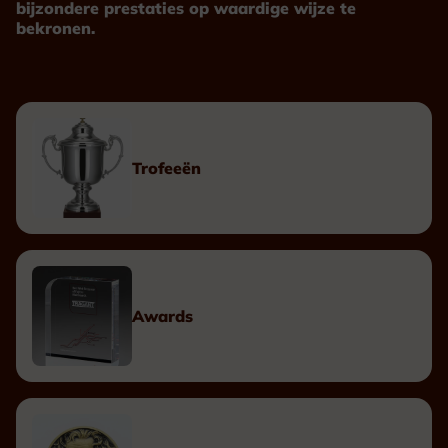
bijzondere prestaties op waardige wijze te
bekronen.
Trofeeën
Awards