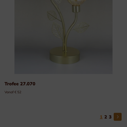
Trofee 27.070
Vanaf € 52
1
2
3