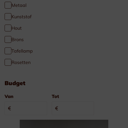
Metaal
Kunststof
Hout
Brons
Tafellamp
Rosetten
Budget
Van
Tot