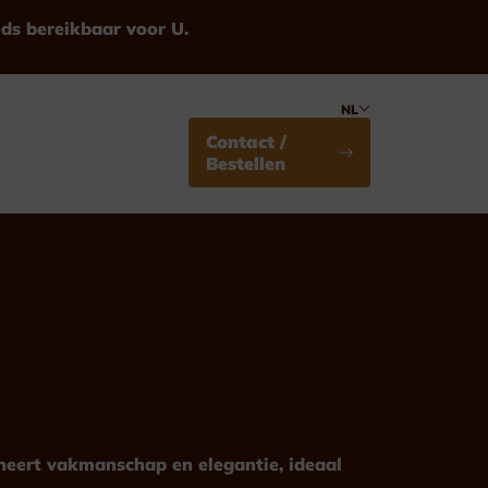
eds bereikbaar voor U.
NL
Contact /
Bestellen
Medailles
Standaard
ineert vakmanschap en elegantie, ideaal