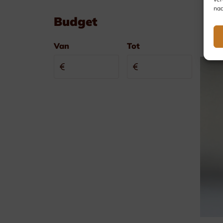
nad
Budget
Van
Tot