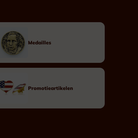
Op maat
Linten
Doosjes
Medailles
Eretekens
Promotieartikelen
Leopoldsorde Burgerlijk
Leopoldsorde Militair
Kroonorde