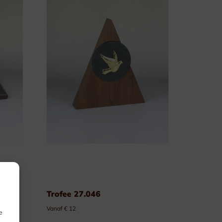
Trofee 27.046
Vanaf € 12
e