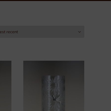
Leopold II-Orde
Arbeidseretekens
Burgerlijke Eretekens
Militaire Eretekens
Eretekens voor Brandweer
Eretekens op maat
Verpakking