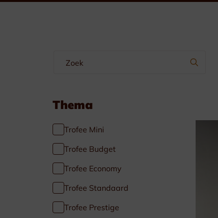
Wimpels & Linten
Emblemen
Manchetteknopen-Dasspelden
Borstzakhangers
Thema
Trofee Mini
Trofee Budget
Trofee Economy
Specials
Trofee Standaard
Voetbal
Trofee Prestige