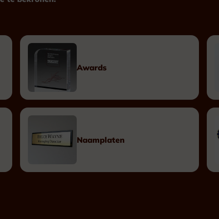
Plexiglas
Hout
Metaal
Kunststof
Awards
Plaketten
Tombstones
Naamplaten
Naamplaten
Messing Naamplaten
Bronzen Naamplaten
Inox Naamplaten