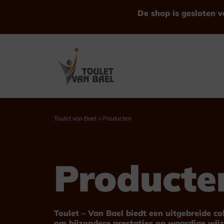
Ga
De shop is gesloten v
naar
de
inhoud
Toulet van Bael
>
Producten
Bekijk alle Producten
Producte
Trofeeën
Bekers
Toulet – Van Bael biedt een uitgebreide c
om bijzondere prestaties op waardige wijz