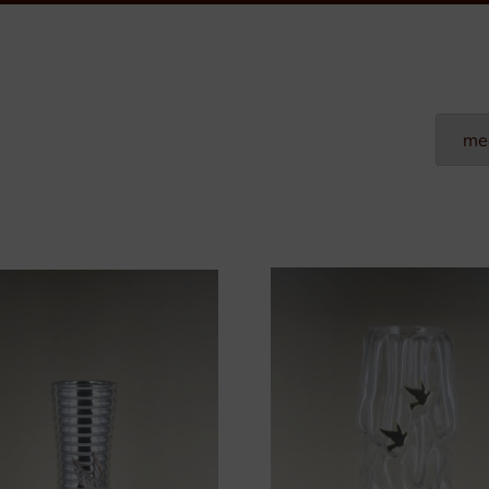
Plexi Naamplaten
Aluminium Naamplaten
Modulaire Naamplaten
Kunststof Naamplaten