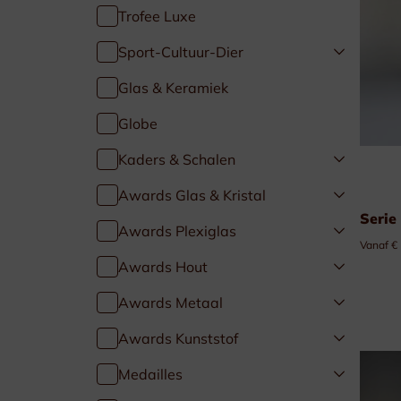
Trofee Luxe
Golf & Tennis
Sport-Cultuur-Dier
Paardensport
Glas & Keramiek
Globe
Duivensport
Kaders & Schalen
Kaders & Schalen
Awards Glas & Kristal
Serie
Awards Plexiglas
Vanaf €
Awards Hout
Awards Metaal
Awards Kunststof
Medailles