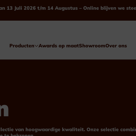
an 13 Juli 2026 t/m 14 Augustus – Online blijven we ste
Producten
Awards op maat
Showroom
Over ons
n
Awards
Glas & Kristal
ollectie van hoogwaardige kwaliteit. Onze selectie comb
e te bekronen.