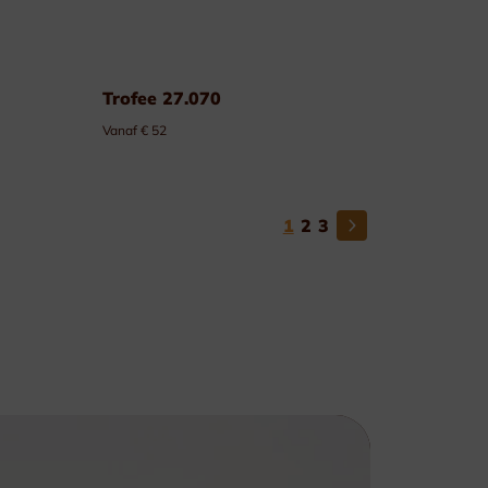
Trofee 27.070
Vanaf € 52
1
2
3