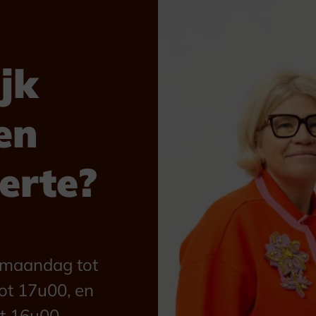
jk
en
ferte?
n maandag tot
ot 17u00, en
t 16u00.