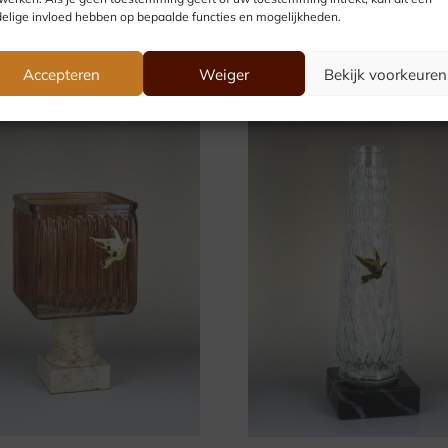
elige invloed hebben op bepaalde functies en mogelijkheden.
Accepteren
Weiger
Bekijk voorkeuren