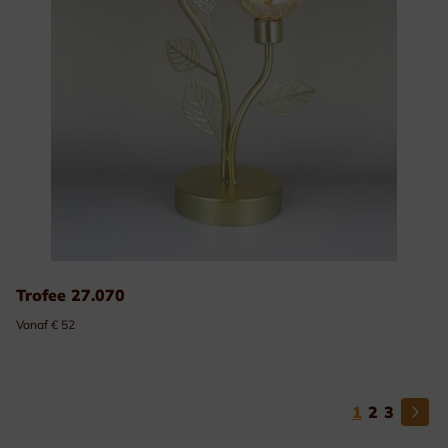
Trofee 27.070
Vanaf € 52
1
2
3