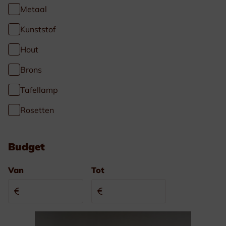
Metaal
Kunststof
Hout
Brons
Tafellamp
Rosetten
Budget
Van
Tot