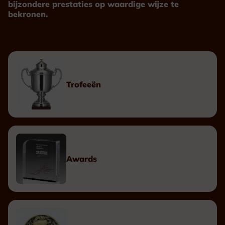
bijzondere prestaties op waardige wijze te
bekronen.
Trofeeën
Awards