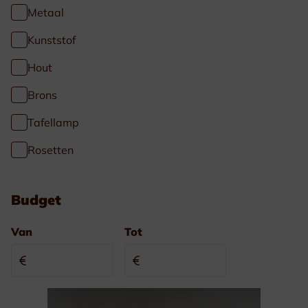
Metaal
Kunststof
Hout
Brons
Tafellamp
Rosetten
Budget
Van
Tot