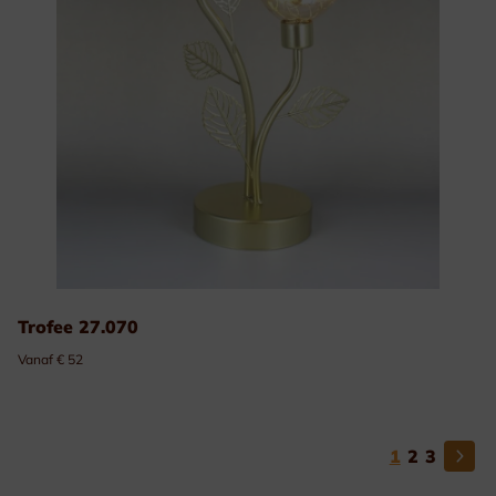
Trofee 27.070
Vanaf € 52
1
2
3