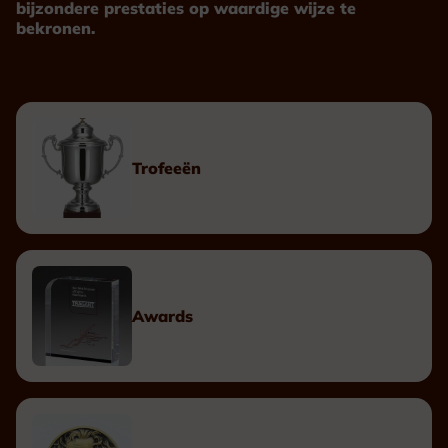
bijzondere prestaties op waardige wijze te
bekronen.
Trofeeën
Awards