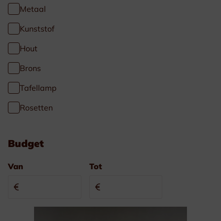
Metaal
Kunststof
Hout
Brons
Tafellamp
Rosetten
Budget
Van
Tot