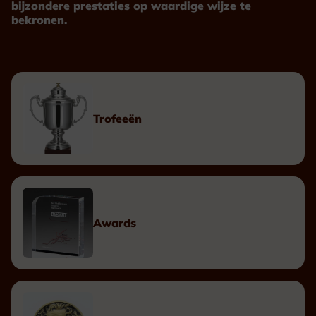
bijzondere prestaties op waardige wijze te
bekronen.
Trofeeën
Awards