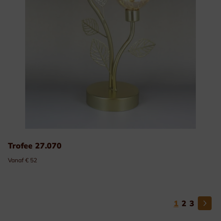
Trofee 27.070
Vanaf € 52
1
2
3