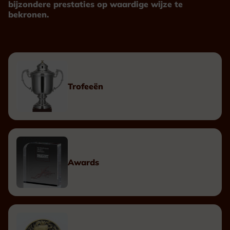
bijzondere prestaties op waardige wijze te
bekronen.
Trofeeën
Awards