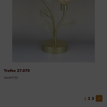
Trofee 27.070
Vanaf € 52
1
2
3