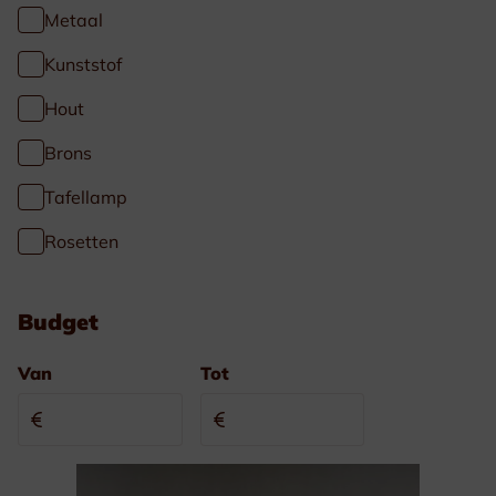
Metaal
Kunststof
Hout
Brons
Tafellamp
Rosetten
Budget
Van
Tot