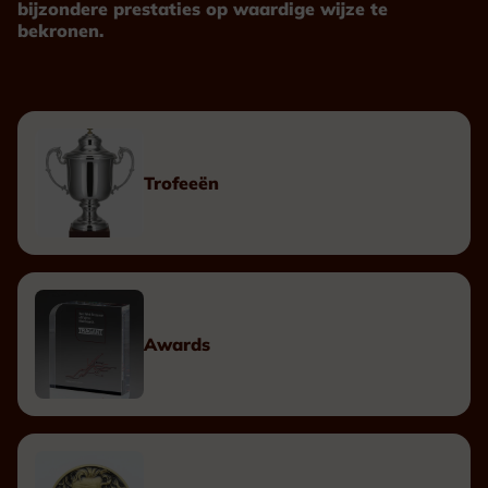
bijzondere prestaties op waardige wijze te
bekronen.
Trofeeën
Awards