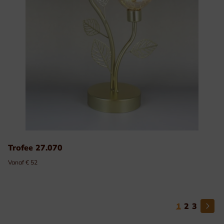
Trofee 27.070
Vanaf € 52
1
2
3