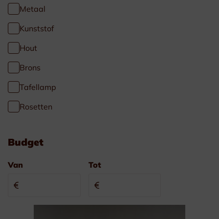
Metaal
Kunststof
Hout
Brons
Tafellamp
Rosetten
Budget
Van
Tot