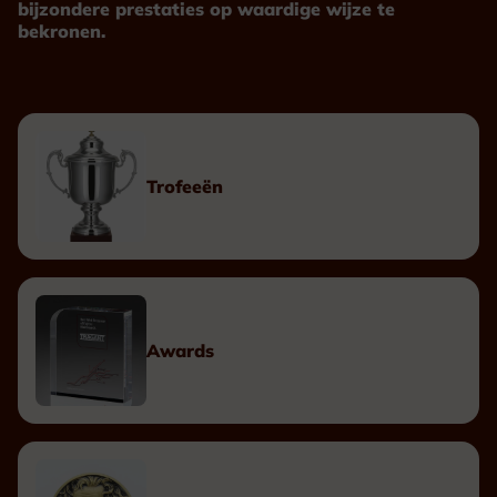
bijzondere prestaties op waardige wijze te
bekronen.
Trofeeën
Awards