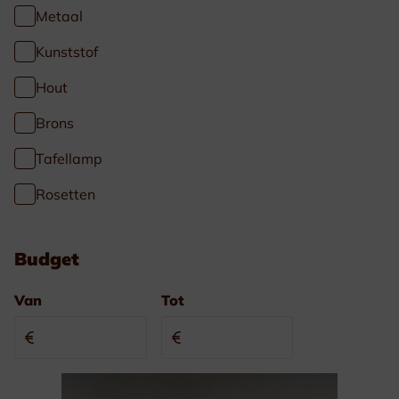
Metaal
Kunststof
Hout
Brons
Tafellamp
Rosetten
Budget
Van
Tot