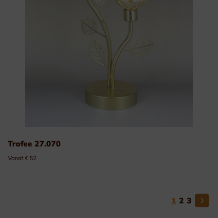
Trofee 27.070
Vanaf € 52
1
2
3