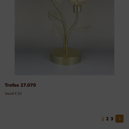
Trofee 27.070
Vanaf € 52
1
2
3