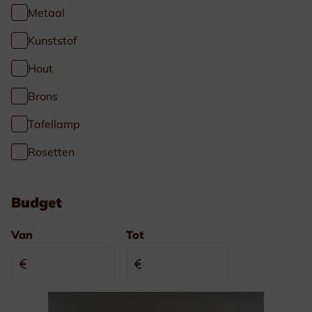
Metaal
Kunststof
Hout
Brons
Tafellamp
Rosetten
Budget
Van
Tot