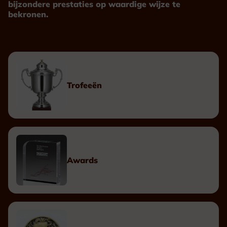
bijzondere prestaties op waardige wijze te
bekronen.
Trofeeën
Awards