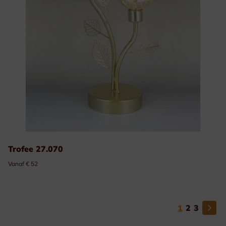
Trofee 27.070
Vanaf € 52
1
2
3