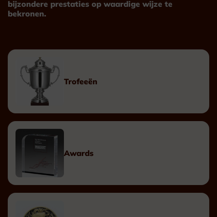
bijzondere prestaties op waardige wijze te
bekronen.
Trofeeën
Awards