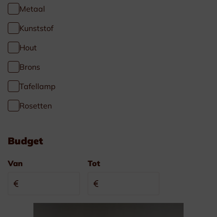
Metaal
Kunststof
Hout
Brons
Tafellamp
Rosetten
Budget
Van
Tot