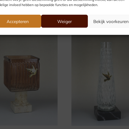
elige invloed hebben op bepaalde functies en mogelijkheden.
Accepteren
Weiger
Bekijk voorkeuren