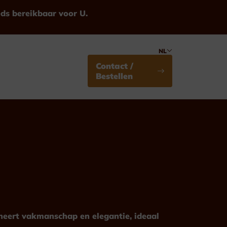
eds bereikbaar voor U.
NL
Contact /
Bestellen
Medailles
Standaard
ineert vakmanschap en elegantie, ideaal