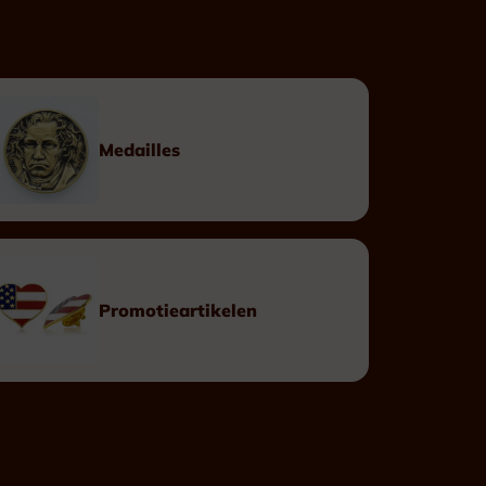
Op maat
Linten
Doosjes
Medailles
Eretekens
Promotieartikelen
Leopoldsorde Burgerlijk
Leopoldsorde Militair
Kroonorde