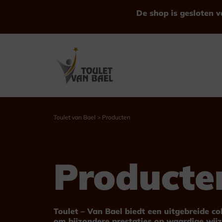
Ga
De shop is gesloten v
naar
de
inhoud
Toulet van Bael
>
Producten
Bekijk alle Producten
Producte
Trofeeën
Bekers
Toulet – Van Bael biedt een uitgebreide c
om bijzondere prestaties op waardige wijz