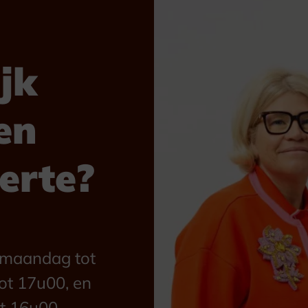
jk
en
ferte?
n maandag tot
ot 17u00, en
t 16u00.