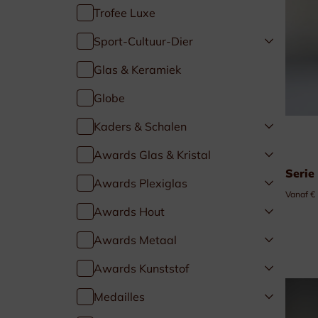
Trofee Luxe
Golf & Tennis
Sport-Cultuur-Dier
Paardensport
Glas & Keramiek
Globe
Duivensport
Kaders & Schalen
Kaders & Schalen
Awards Glas & Kristal
Serie
Awards Plexiglas
Vanaf €
Awards Hout
Awards Metaal
Awards Kunststof
Medailles