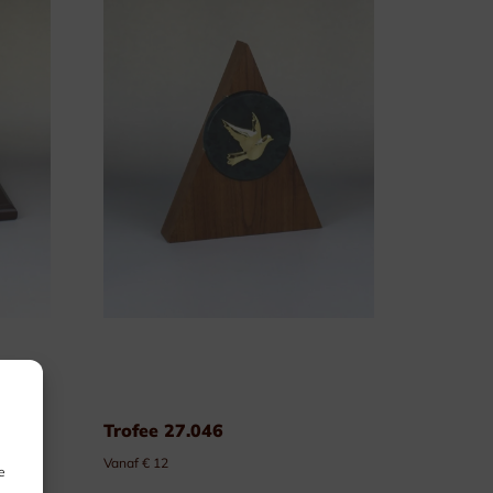
Trofee 27.046
Vanaf € 12
e