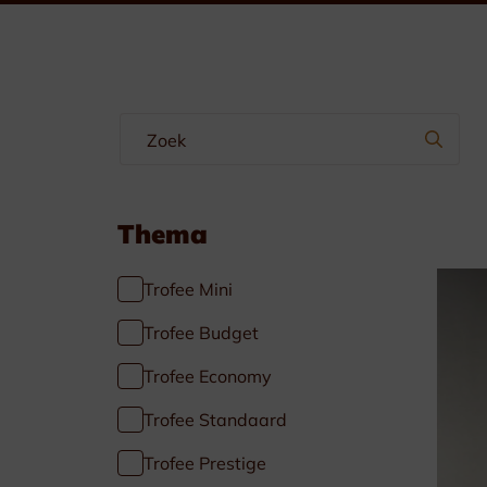
Wimpels & Linten
Emblemen
Manchetteknopen-Dasspelden
Borstzakhangers
Thema
Trofee Mini
Trofee Budget
Trofee Economy
Specials
Trofee Standaard
Voetbal
Trofee Prestige