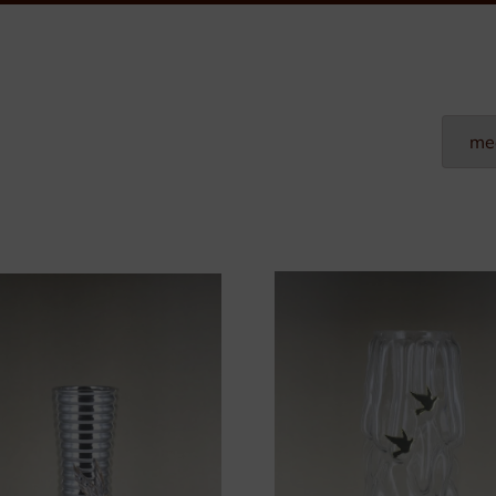
Plexi Naamplaten
Aluminium Naamplaten
Modulaire Naamplaten
Kunststof Naamplaten