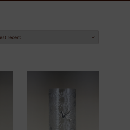
Leopold II-Orde
Arbeidseretekens
Burgerlijke Eretekens
Militaire Eretekens
Eretekens voor Brandweer
Eretekens op maat
Verpakking