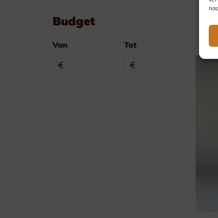
nad
Budget
Van
Tot