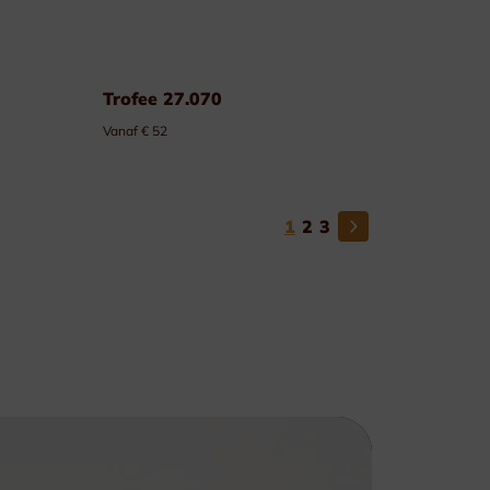
Trofee 27.070
Vanaf € 52
1
2
3