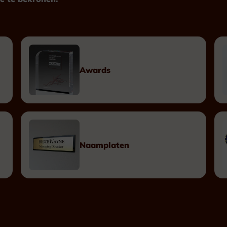
Plexiglas
Hout
Metaal
Kunststof
Awards
Plaketten
Tombstones
Naamplaten
Naamplaten
Messing Naamplaten
Bronzen Naamplaten
Inox Naamplaten