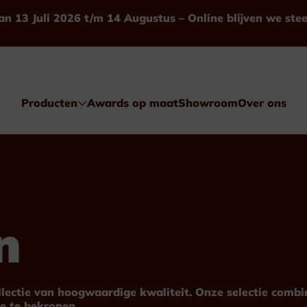
an 13 Juli 2026 t/m 14 Augustus – Online blijven we ste
Producten
Awards op maat
Showroom
Over ons
n
Awards
Glas & Kristal
ollectie van hoogwaardige kwaliteit. Onze selectie comb
e te bekronen.