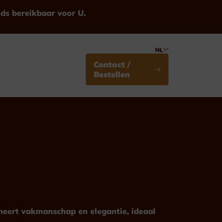
eds bereikbaar voor U.
NL
Contact /
Bestellen
Medailles
Standaard
ineert vakmanschap en elegantie, ideaal