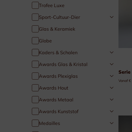
Trofee Luxe
Golf & Tennis
Sport-Cultuur-Dier
Paardensport
Glas & Keramiek
Globe
Duivensport
Kaders & Schalen
Kaders & Schalen
Awards Glas & Kristal
Serie
Awards Plexiglas
Vanaf €
Awards Hout
Awards Metaal
Awards Kunststof
Medailles