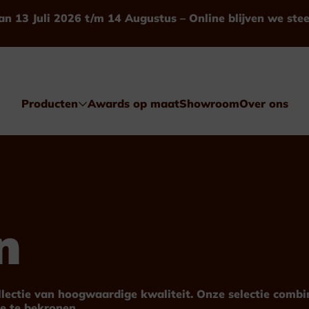
an 13 Juli 2026 t/m 14 Augustus – Online blijven we ste
Producten
Awards op maat
Showroom
Over ons
n
Awards
Glas & Kristal
ollectie van hoogwaardige kwaliteit. Onze selectie comb
e te bekronen.