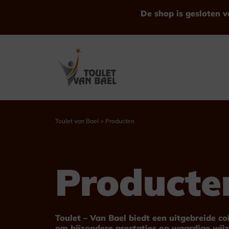
Ga
De shop is gesloten v
naar
de
inhoud
Toulet van Bael
>
Producten
Bekijk alle Producten
Producte
Trofeeën
Bekers
Toulet – Van Bael biedt een uitgebreide c
om bijzondere prestaties op waardige wijz