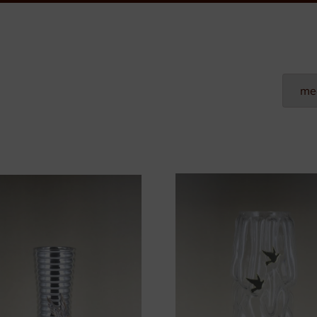
Plexi Naamplaten
Aluminium Naamplaten
Modulaire Naamplaten
Kunststof Naamplaten