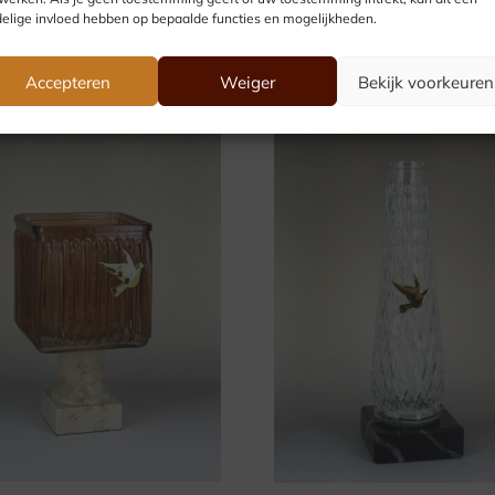
elige invloed hebben op bepaalde functies en mogelijkheden.
Accepteren
Weiger
Bekijk voorkeuren