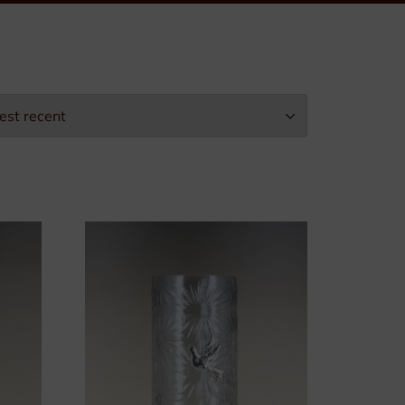
Leopold II-Orde
Arbeidseretekens
Burgerlijke Eretekens
Militaire Eretekens
Eretekens voor Brandweer
Eretekens op maat
Verpakking