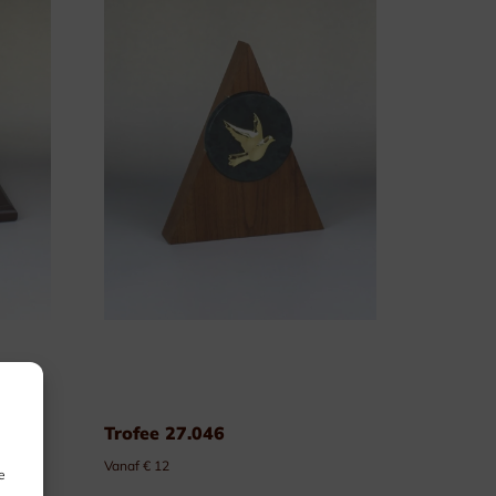
Trofee 27.046
Vanaf € 12
e