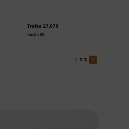
Trofee 27.070
Vanaf € 52
1
2
3