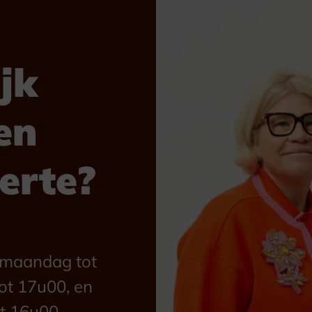
jk
en
ferte?
n maandag tot
ot 17u00, en
t 16u00.