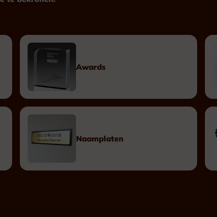
Plexiglas
Hout
Metaal
Kunststof
Awards
Plaketten
Tombstones
Naamplaten
Naamplaten
Messing Naamplaten
Bronzen Naamplaten
Inox Naamplaten