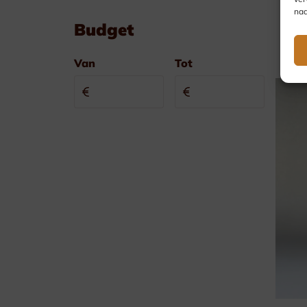
nad
Budget
Van
Tot