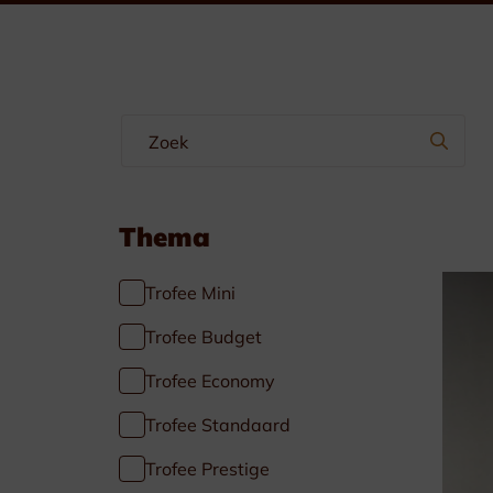
Wimpels & Linten
Emblemen
Manchetteknopen-Dasspelden
Borstzakhangers
Thema
Trofee Mini
Trofee Budget
Trofee Economy
Specials
Trofee Standaard
Voetbal
Trofee Prestige