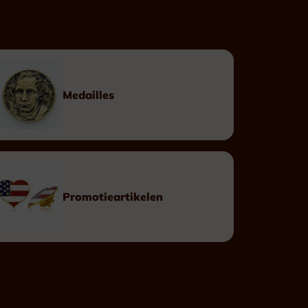
Op maat
Linten
Doosjes
Medailles
Eretekens
Promotieartikelen
Leopoldsorde Burgerlijk
Leopoldsorde Militair
Kroonorde