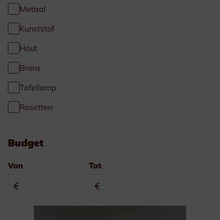
Metaal
Kunststof
Hout
Brons
Tafellamp
Rosetten
Budget
Van
Tot