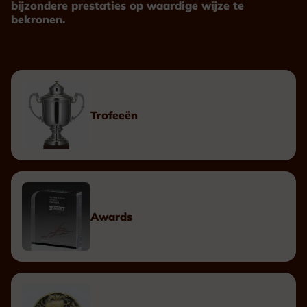
bijzondere prestaties op waardige wijze te
bekronen.
Trofeeën
Awards