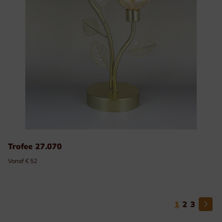
Trofee 27.070
Vanaf € 52
1
2
3