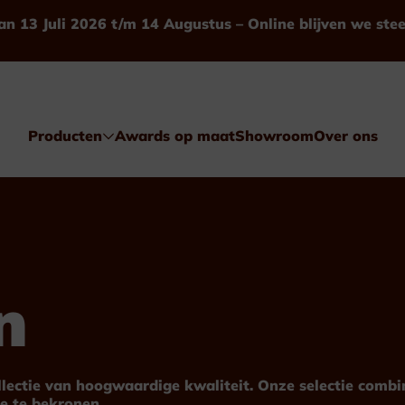
an 13 Juli 2026 t/m 14 Augustus – Online blijven we ste
Producten
Awards op maat
Showroom
Over ons
n
Awards
Glas & Kristal
ollectie van hoogwaardige kwaliteit. Onze selectie comb
e te bekronen.