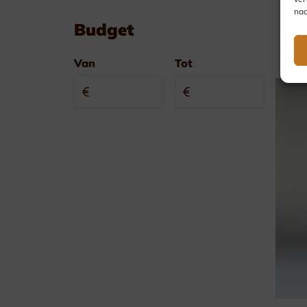
nad
Budget
Van
Tot