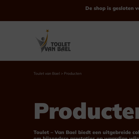
Ga
De shop is gesloten v
naar
de
inhoud
Toulet van Bael
>
Producten
Bekijk alle Producten
Producte
Trofeeën
Bekers
Toulet – Van Bael biedt een uitgebreide c
om bijzondere prestaties op waardige wijz