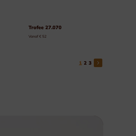
Trofee 27.070
Vanaf € 52
1
2
3