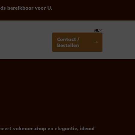
eds bereikbaar voor U.
NL
Contact /
Bestellen
Medailles
Standaard
ineert vakmanschap en elegantie, ideaal