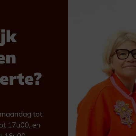
jk
en
ferte?
n maandag tot
ot 17u00, en
t 16u00.