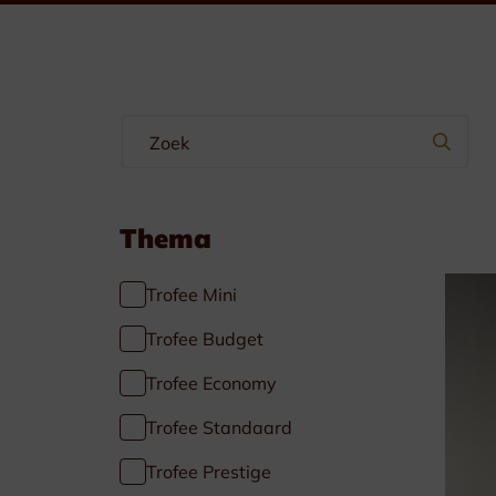
Wimpels & Linten
Emblemen
Manchetteknopen-Dasspelden
Borstzakhangers
Thema
Trofee Mini
Trofee Budget
Trofee Economy
Specials
Trofee Standaard
Voetbal
Trofee Prestige