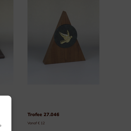
Trofee 27.046
Vanaf € 12
e