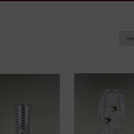
Plexi Naamplaten
Aluminium Naamplaten
Modulaire Naamplaten
Kunststof Naamplaten