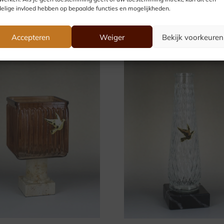
elige invloed hebben op bepaalde functies en mogelijkheden.
Accepteren
Weiger
Bekijk voorkeuren