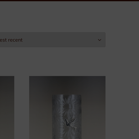
Leopold II-Orde
Arbeidseretekens
Burgerlijke Eretekens
Militaire Eretekens
Eretekens voor Brandweer
Eretekens op maat
Verpakking