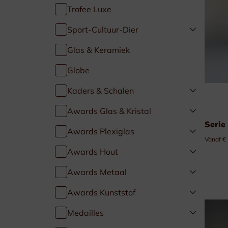
Trofee Luxe
Golf & Tennis
Sport-Cultuur-Dier
Paardensport
Glas & Keramiek
Globe
Duivensport
Kaders & Schalen
Kaders & Schalen
Awards Glas & Kristal
Serie
Awards Plexiglas
Vanaf €
Awards Hout
Awards Metaal
Awards Kunststof
Medailles