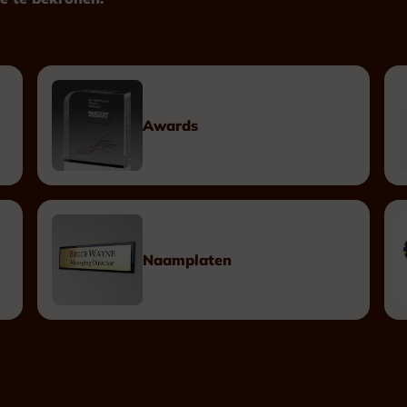
Plexiglas
Hout
Metaal
Kunststof
Awards
Plaketten
Tombstones
Naamplaten
Naamplaten
Messing Naamplaten
Bronzen Naamplaten
Inox Naamplaten