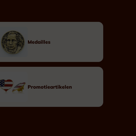
Op maat
Linten
Doosjes
Medailles
Eretekens
Promotieartikelen
Leopoldsorde Burgerlijk
Leopoldsorde Militair
Kroonorde