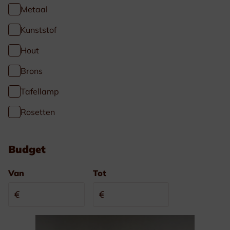
Metaal
Kunststof
Hout
Brons
Tafellamp
Rosetten
Budget
Van
Tot