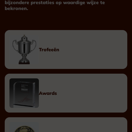
bijzondere prestaties op waardige wijze te
bekronen.
Trofeeën
Awards