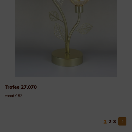
Trofee 27.070
Vanaf € 52
1
2
3