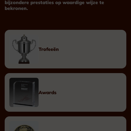
bijzondere prestaties op waardige wijze te
bekronen.
Trofeeën
Awards