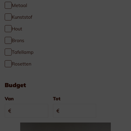
Metaal
Kunststof
Hout
Brons
Tafellamp
Rosetten
Budget
Van
Tot