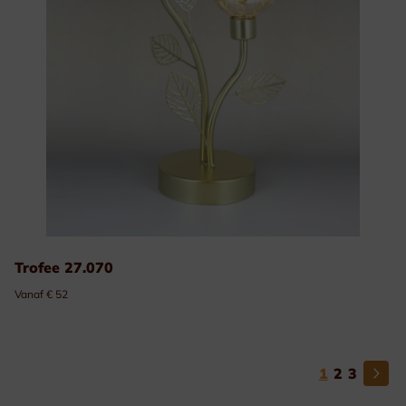
Trofee 27.070
Vanaf € 52
1
2
3