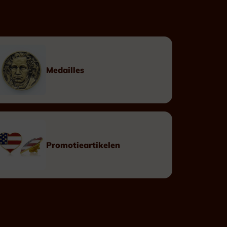
Op maat
Linten
Doosjes
Medailles
Eretekens
Promotieartikelen
Leopoldsorde Burgerlijk
Leopoldsorde Militair
Kroonorde