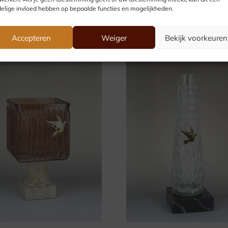
elige invloed hebben op bepaalde functies en mogelijkheden.
Accepteren
Weiger
Bekijk voorkeuren