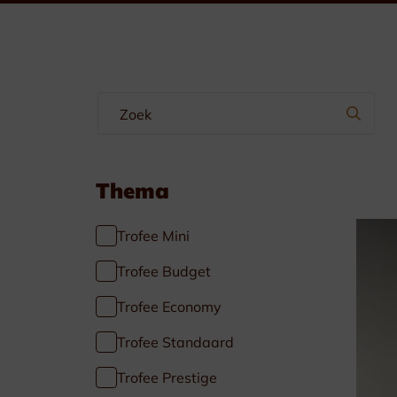
Wimpels & Linten
Emblemen
Manchetteknopen-Dasspelden
Borstzakhangers
Thema
Trofee Mini
Trofee Budget
Trofee Economy
Specials
Trofee Standaard
Voetbal
Trofee Prestige