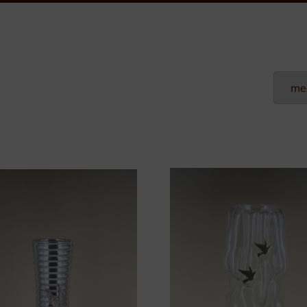
Plexi Naamplaten
Aluminium Naamplaten
Modulaire Naamplaten
Kunststof Naamplaten