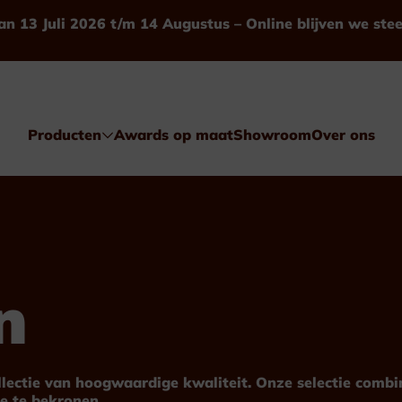
an 13 Juli 2026 t/m 14 Augustus – Online blijven we ste
Producten
Awards op maat
Showroom
Over ons
n
Awards
Glas & Kristal
ollectie van hoogwaardige kwaliteit. Onze selectie comb
e te bekronen.