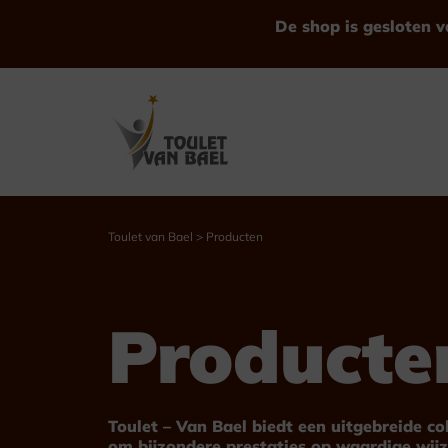
Ga
De shop is gesloten v
naar
de
inhoud
Toulet van Bael
>
Producten
Bekijk alle Producten
Producte
Trofeeën
Bekers
Toulet – Van Bael biedt een uitgebreide c
om bijzondere prestaties op waardige wijz