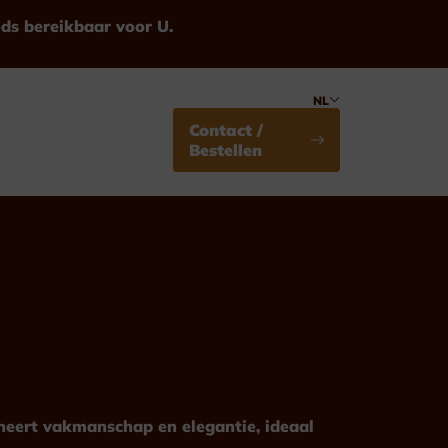
eds bereikbaar voor U.
NL
Contact /
Bestellen
Medailles
Standaard
ineert vakmanschap en elegantie, ideaal