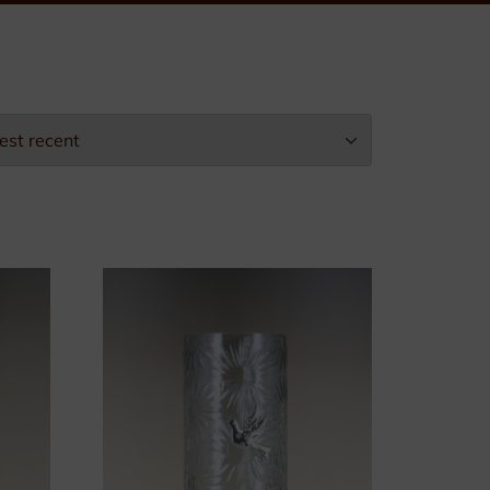
Leopold II-Orde
Arbeidseretekens
Burgerlijke Eretekens
Militaire Eretekens
Eretekens voor Brandweer
Eretekens op maat
Verpakking