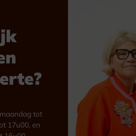
jk
en
ferte?
n maandag tot
ot 17u00, en
t 16u00.