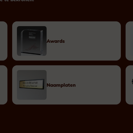
Plexiglas
Hout
Metaal
Kunststof
Awards
Plaketten
Tombstones
Naamplaten
Naamplaten
Messing Naamplaten
Bronzen Naamplaten
Inox Naamplaten