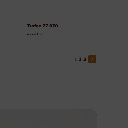
Trofee 27.070
Vanaf € 52
1
2
3