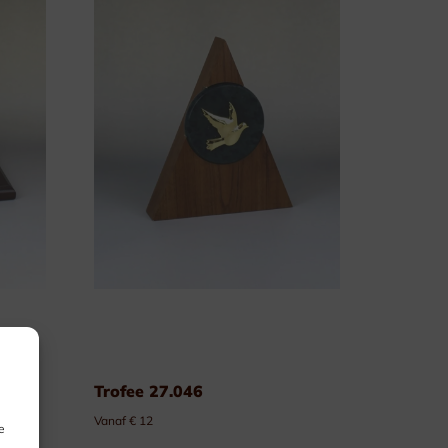
Trofee 27.046
Vanaf € 12
e