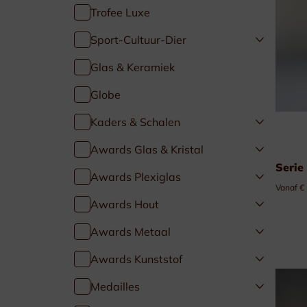
Trofee Luxe
Golf & Tennis
Sport-Cultuur-Dier
Paardensport
Glas & Keramiek
Globe
Duivensport
Kaders & Schalen
Kaders & Schalen
Awards Glas & Kristal
Serie
Awards Plexiglas
Vanaf €
Awards Hout
Awards Metaal
Awards Kunststof
Medailles