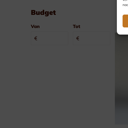
nad
Budget
Van
Tot