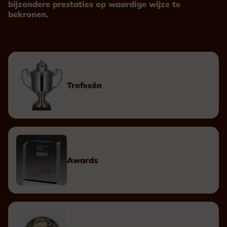
bijzondere prestaties op waardige wijze te
bekronen.
Trofeeën
Awards