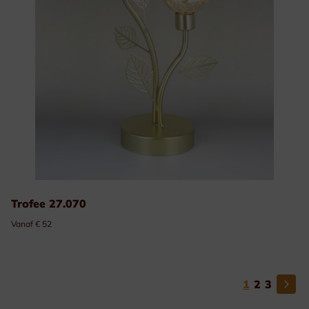
Trofee 27.070
Vanaf € 52
1
2
3