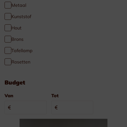
Metaal
Kunststof
Hout
Brons
Tafellamp
Rosetten
Budget
Van
Tot