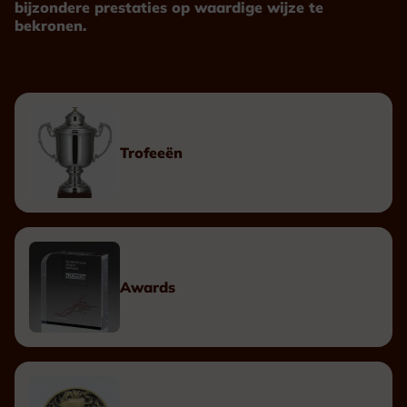
bijzondere prestaties op waardige wijze te
bekronen.
Trofeeën
Awards