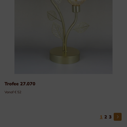
Trofee 27.070
Vanaf € 52
1
2
3