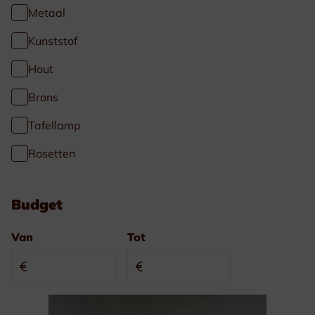
Metaal
Kunststof
Hout
Brons
Tafellamp
Rosetten
Budget
Van
Tot