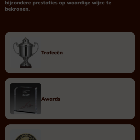
bijzondere prestaties op waardige wijze te
bekronen.
Trofeeën
Awards