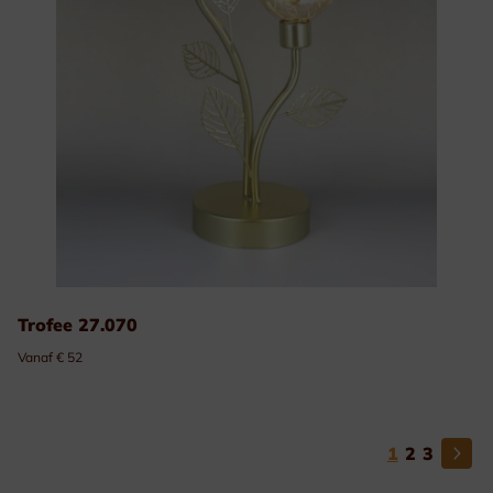
Trofee 27.070
Vanaf € 52
1
2
3