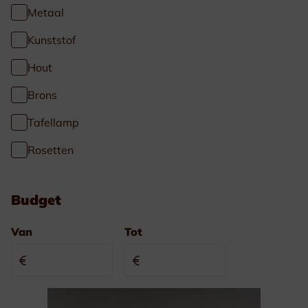
Metaal
Kunststof
Hout
Brons
Tafellamp
Rosetten
Budget
Van
Tot