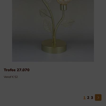
Trofee 27.070
Vanaf € 52
1
2
3