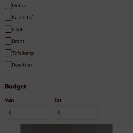
Metaal
Kunststof
Hout
Brons
Tafellamp
Rosetten
Budget
Van
Tot