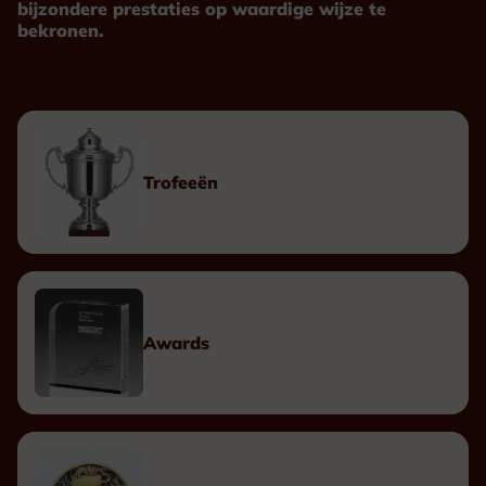
bijzondere prestaties op waardige wijze te
bekronen.
Trofeeën
Awards