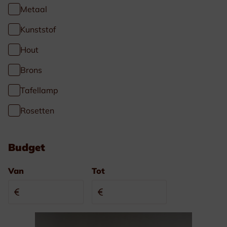
Metaal
Kunststof
Hout
Brons
Tafellamp
Rosetten
Budget
Van
Tot