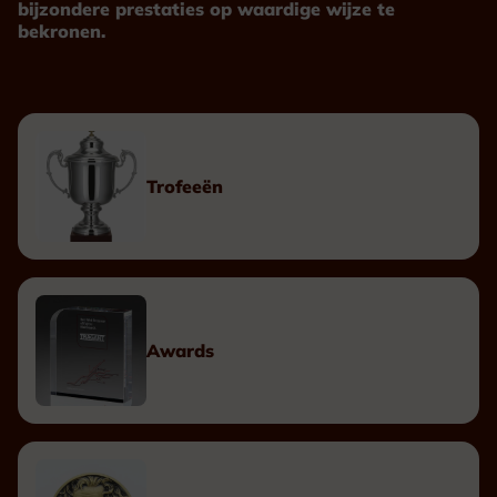
bijzondere prestaties op waardige wijze te
bekronen.
Trofeeën
Awards