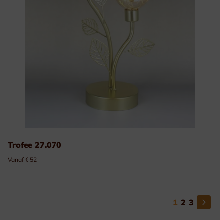
Trofee 27.070
Vanaf € 52
1
2
3