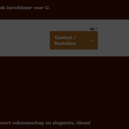
eds bereikbaar voor U.
NL
Contact /
Bestellen
Medailles
Standaard
ineert vakmanschap en elegantie, ideaal