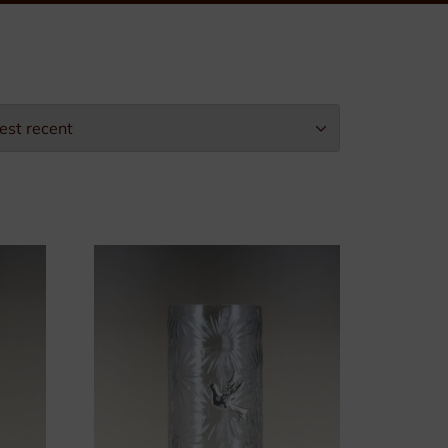
Leopold II-Orde
Arbeidseretekens
Burgerlijke Eretekens
Militaire Eretekens
Eretekens voor Brandweer
Eretekens op maat
Verpakking