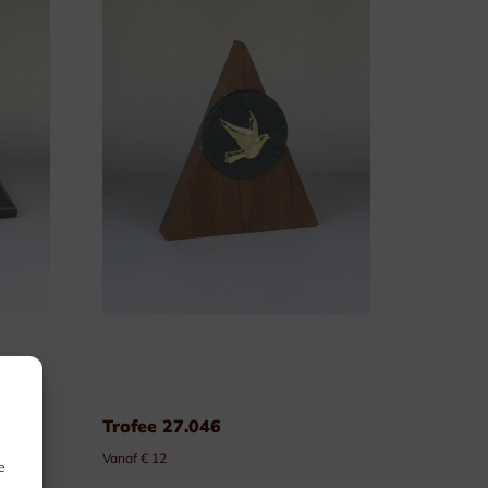
Trofee 27.046
Vanaf € 12
e