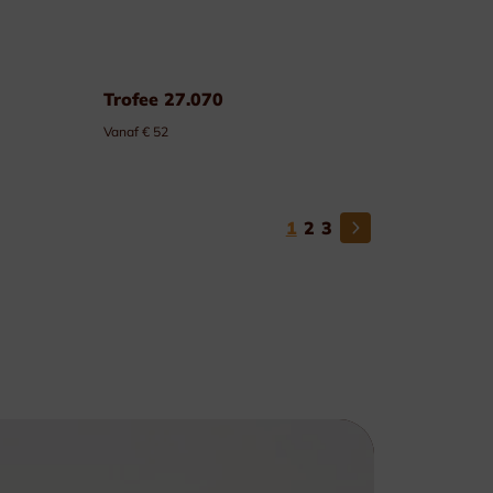
Trofee 27.070
Vanaf € 52
1
2
3