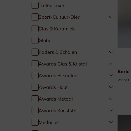
Trofee Luxe
Golf & Tennis
Sport-Cultuur-Dier
Paardensport
Glas & Keramiek
Globe
Duivensport
Kaders & Schalen
Kaders & Schalen
Awards Glas & Kristal
Serie
Awards Plexiglas
Vanaf €
Awards Hout
Awards Metaal
Awards Kunststof
Medailles