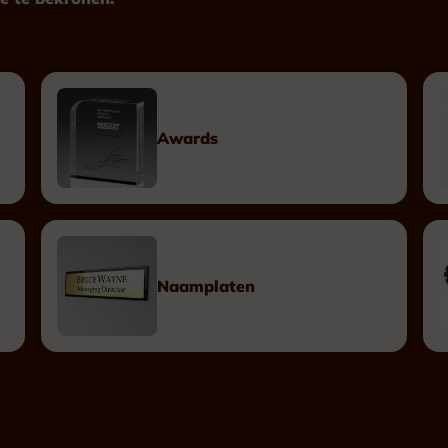
Plexiglas
Hout
Metaal
Kunststof
Awards
Plaketten
Tombstones
Naamplaten
Naamplaten
Messing Naamplaten
Bronzen Naamplaten
Inox Naamplaten