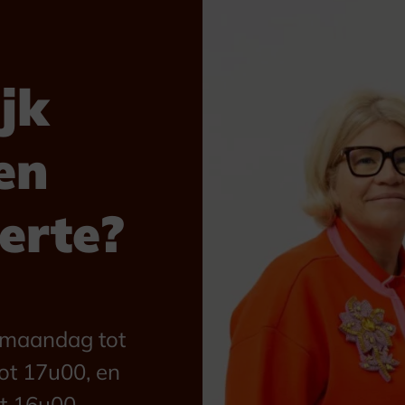
jk
en
ferte?
n maandag tot
ot 17u00, en
t 16u00.