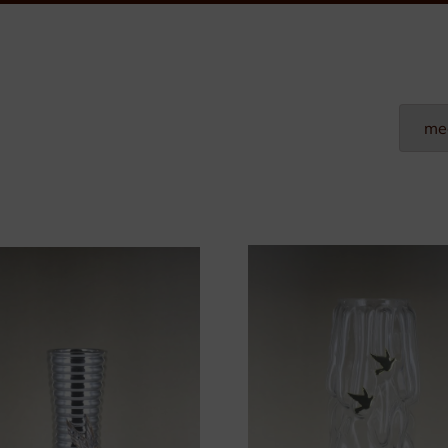
Plexi Naamplaten
Aluminium Naamplaten
Modulaire Naamplaten
Kunststof Naamplaten