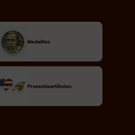
Op maat
Linten
Doosjes
Medailles
Eretekens
Promotieartikelen
Leopoldsorde Burgerlijk
Leopoldsorde Militair
Kroonorde