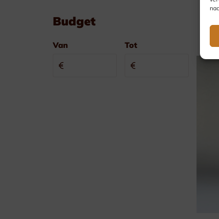
nad
Budget
Van
Tot