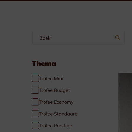
Wimpels & Linten
Emblemen
Manchetteknopen-Dasspelden
Borstzakhangers
Thema
Trofee Mini
Trofee Budget
Trofee Economy
Specials
Trofee Standaard
Voetbal
Trofee Prestige