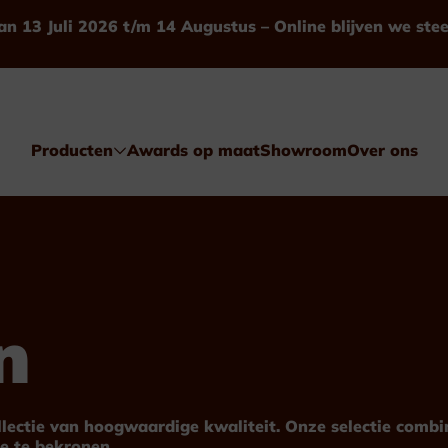
an 13 Juli 2026 t/m 14 Augustus – Online blijven we ste
Producten
Awards op maat
Showroom
Over ons
n
Awards
Glas & Kristal
ollectie van hoogwaardige kwaliteit. Onze selectie comb
e te bekronen.