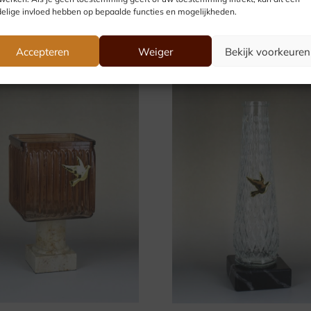
elige invloed hebben op bepaalde functies en mogelijkheden.
Accepteren
Weiger
Bekijk voorkeuren