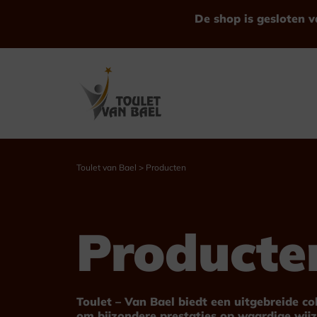
Ga
De shop is gesloten v
naar
de
inhoud
Toulet van Bael
>
Producten
Bekijk alle Producten
Producte
Trofeeën
Bekers
Toulet – Van Bael biedt een uitgebreide c
om bijzondere prestaties op waardige wijz