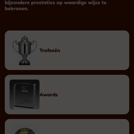
bijzondere prestaties op waardige wijze te
bekronen.
Trofeeën
Awards