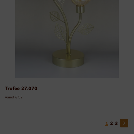
Trofee 27.070
Vanaf € 52
1
2
3