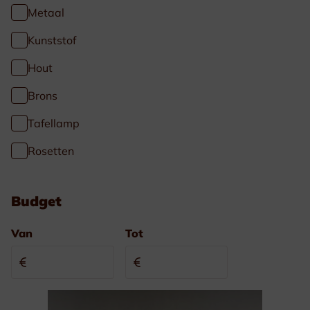
Metaal
Kunststof
Hout
Brons
Tafellamp
Rosetten
Budget
Van
Tot